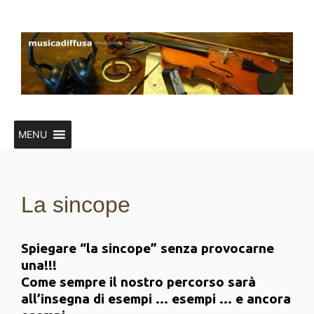
Vai
al
contenuto
MENU
La sincope
Spiegare “la sincope” senza provocarne
una!!!
Come sempre il nostro percorso sarà
all’insegna di esempi … esempi … e ancora