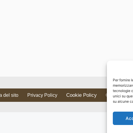
Per fornire 
memorizzare 
tecnologie c
Cookie Policy
 del sito
Privacy Policy
© 2016-2026 ww
unici su que
su alcune ca
Ac