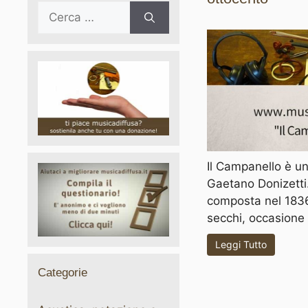
Ricerca
per:
Il Campanello è u
Gaetano Donizetti
composta nel 1836 u
secchi, occasione q
Leggi Tutto
Categorie