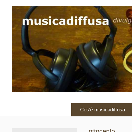
Vai
al
contenuto
Cos’è musicadiffusa
ottocento