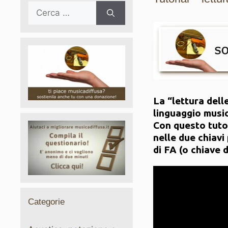
Ricerca
per:
La “lettura dell
linguaggio musi
Con questo tutor
nelle due chiavi 
di FA (o chiave 
Categorie