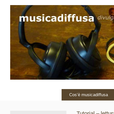
Vai
al
contenuto
Cos’è musicadiffusa
Tutorial – lettu