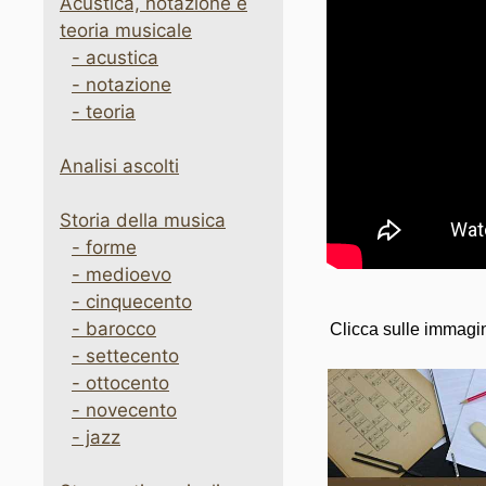
Acustica, notazione e
teoria musicale
- acustica
- notazione
- teoria
Analisi ascolti
Storia della musica
- forme
- medioevo
- cinquecento
- barocco
Clicca sulle immagini
- settecento
- ottocento
- novecento
- jazz