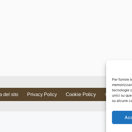
Per fornire 
memorizzare 
tecnologie c
Cookie Policy
 del sito
Privacy Policy
© 2016-2026 ww
unici su que
su alcune ca
Ac