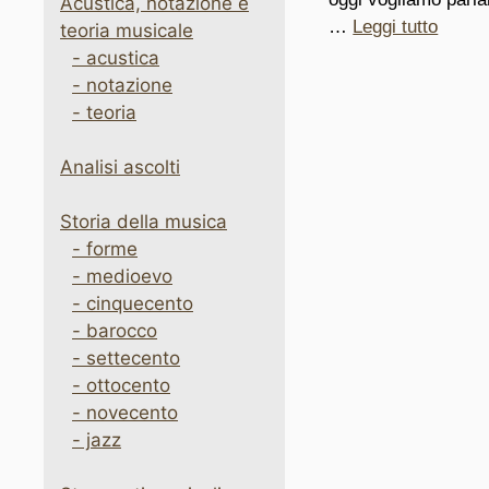
Acustica, notazione e
…
Leggi tutto
teoria musicale
- acustica
- notazione
- teoria
Analisi ascolti
Storia della musica
- forme
- medioevo
- cinquecento
- barocco
- settecento
- ottocento
- novecento
- jazz