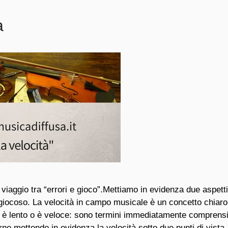
à
 viaggio tra “errori e gioco”.Mettiamo in evidenza due aspetti
o giocoso. La velocità in campo musicale è un concetto chiaro
è lento o è veloce: sono termini immediatamente comprensib
ne mettendo in evidenza la velocità sotto due punti di vista.