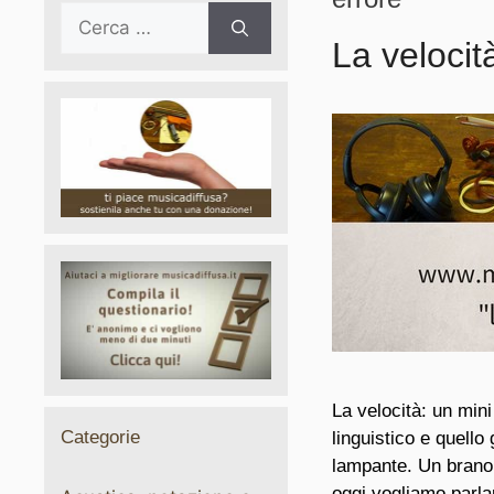
Ricerca
per:
La velocit
La velocità: un mini
Categorie
linguistico e quell
lampante. Un brano 
oggi vogliamo parlar