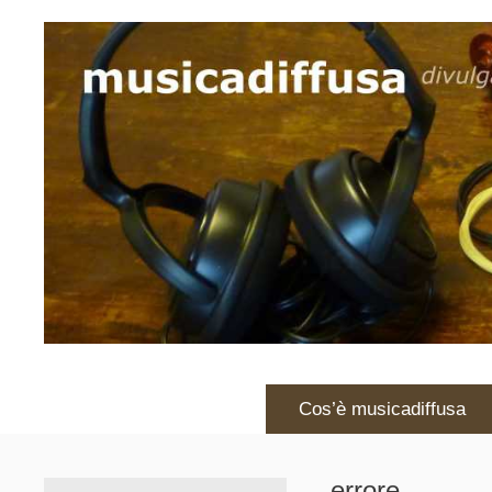
Vai
al
contenuto
Cos’è musicadiffusa
errore