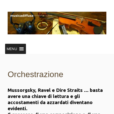
Vai
al
contenuto
MENU
Orchestrazione
Mussorgsky, Ravel e Dire Straits … basta
avere una chiave di lettura e gli
accostamenti da azzardati diventano
evidenti.