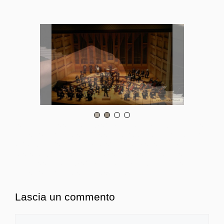
Lorem ipsum dolor sit amet, consectetur adipisci elit, sed eiusmod
tempor incidunt ut labore et dolore magna aliqua. Ut enim ad minim
veniam, quis nostrum exercitationem ullam corporis suscipit
laboriosam, nisi ut aliquid ex ea commodi consequatur. Lorem
ipsum dolor sit amet, consectetur adipisci elit, sed eiusmod
tempor incidunt ut labore et dolore iqua.
Lascia un commento
Commento