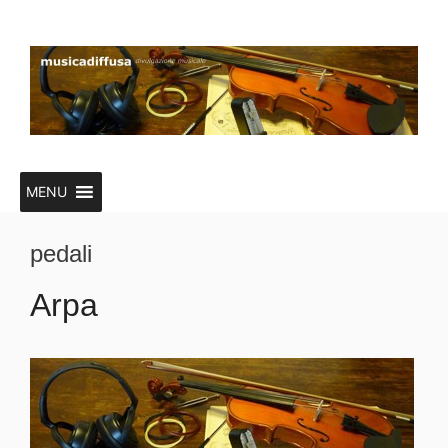
Vai
al
contenuto
MENU
pedali
Arpa