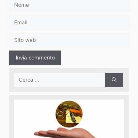
Nome
Email
Sito
web
Ricerca
per: