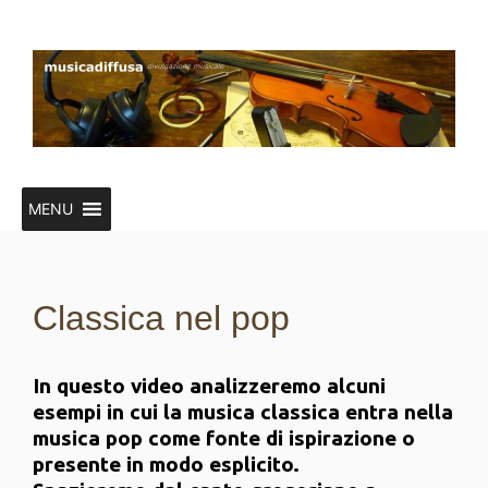
Vai
al
contenuto
MENU
Classica nel pop
In questo video analizzeremo alcuni
esempi in cui la musica classica entra nella
musica pop come fonte di ispirazione o
presente in modo esplicito.